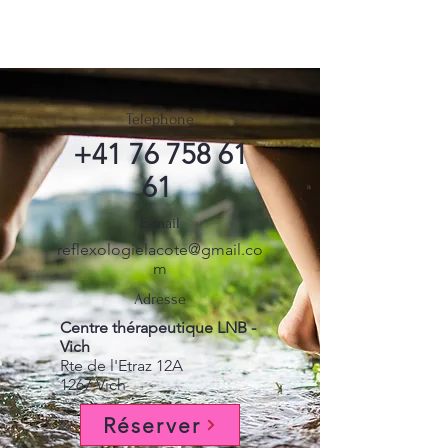
Telephone
+41 76 758 61
61
E-mail
reflexologielacote@gmail.co
m
Adresse
Centre thérapeutique LNB -
Vich
Rte de l'Etraz 12A
1267 Vich
Réserver